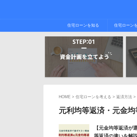
住宅ローンを知る
住宅ローン
HOME
>
住宅ローンを考える
>
返済方法
>
元利均等返済・元金均
【元金均等返済が
等返済の違いを解