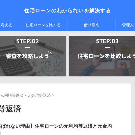
住宅ローンのわからないを解決する
を考える
住宅ローンを比べる
借り換え
管理人
元利均等返済・元金均等返済
>
等返済
選ばれない理由】住宅ローンの元利均等返済と元金均
説