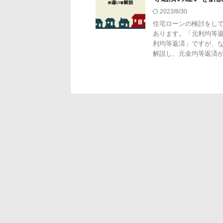
2023/8/30
住宅ローンの検討をし
あります。「元利均等
利均等返済」ですが、
解説し、元金均等返済