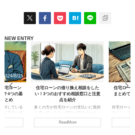
NEW ENTRY
2024/8/15
2024/8/15
】住宅ローン
住宅ローンの借り換え相談をした
住宅ローン
は？4つの基
い！3つのおすすめ相談窓口と注意
まとめて解
因まとめ
点を紹介
検討している
多くの方が住宅ローンの支払いに負担
住宅ローン
かを不安に感
を感じています。家計が圧迫される
方にとって
借り換えの審
と、老後の蓄えも満足にできません。
通れない重
ReadMore
ため、事前に
現在の返済状況をしっかりと把握し
取得には時
力が重要で
て、住宅ローンの借り換えなどについ
認しておく