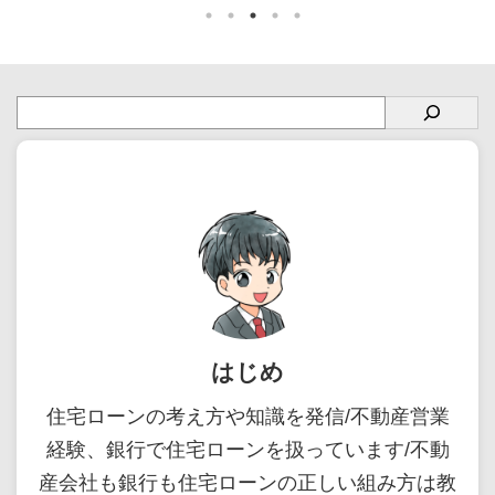
換えのメリッ
て相談することが大切です。この記事
ることが可能
ローン借り換
を読めば、よくわからない住宅ローン
住宅ローン
意点を解説し
の借り換えをどのように検討すればい
効率的な準
利引き下げな
いのかわかります。 信頼できる相談
を読めば、
が、状況によ
先を選び、諸費用を含めたトータルコ
え、スムー
ります。この
ストを確認して、住宅ローンの借り換
られます。»
住宅ローンの
えを成功させましょう。 住宅ローン
リット・デ
分の状況を良
を借り換えるときの相談先 住宅ロー
グ 住宅ロー
ーンの借り換
ンの借り換えを検討する場合、相談先
類 住宅ロー
 住宅ローン
として以下の選択肢が挙げられます。
は、いくつ
現 ...
...
はじめ
住宅ローンの考え方や知識を発信/不動産営業
経験、銀行で住宅ローンを扱っています/不動
産会社も銀行も住宅ローンの正しい組み方は教