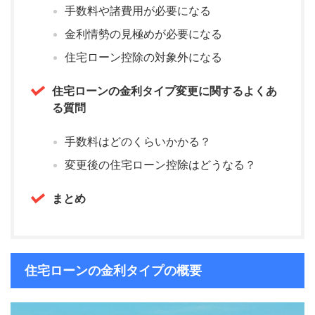
手数料や諸費用が必要になる
金利情勢の見極めが必要になる
住宅ローン控除の対象外になる
住宅ローンの金利タイプ変更に関するよくあ
る質問
手数料はどのくらいかかる？
変更後の住宅ローン控除はどうなる？
まとめ
住宅ローンの金利タイプの概要