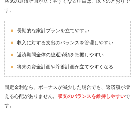
将来の返済計画が立てやすくなる理由は、以下のとおりで
す。
長期的な家計プランを立てやすい
収入に対する支出のバランスを管理しやすい
返済期間全体の総返済額を把握しやすい
将来の資金計画や貯蓄計画が立てやすくなる
固定金利なら、ボーナスが減少した場合でも、返済額が増
える心配がありません。
収支のバランスを維持しやすい
で
す。