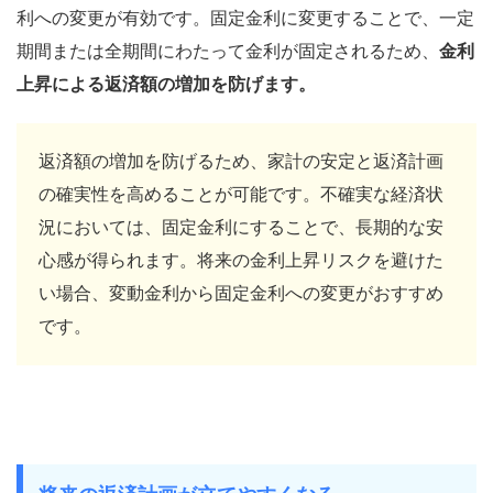
利への変更が有効です。固定金利に変更することで、一定
期間または全期間にわたって金利が固定されるため、
金利
上昇による返済額の増加を防げます。
返済額の増加を防げるため、家計の安定と返済計画
の確実性を高めることが可能です。不確実な経済状
況においては、固定金利にすることで、長期的な安
心感が得られます。将来の金利上昇リスクを避けた
い場合、変動金利から固定金利への変更がおすすめ
です。