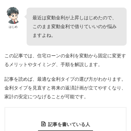
最近は変動金利が上昇しはじめたので、
このまま変動金利で借りていいのか悩み
はじめ
ますよね。
この記事では、住宅ローンの金利を変動から固定に変更す
るメリットやタイミング、手順を解説します。
記事を読めば、最適な金利タイプの選び方がわかります。
金利タイプを見直すと将来の返済計画が立てやすくなり、
家計の安定につなげることが可能です。
記事を書いている人