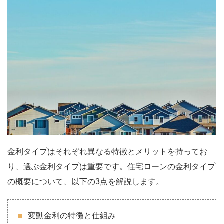
金利タイプはそれぞれ異なる特徴とメリットを持ってお
り、選ぶ金利タイプは重要です。住宅ローンの金利タイプ
の概要について、以下の3点を解説します。
変動金利の特徴と仕組み