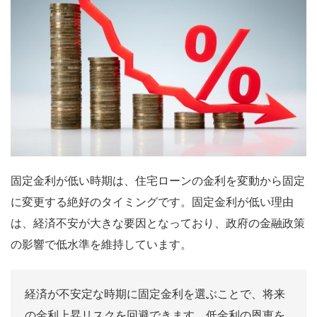
固定金利が低い時期は、住宅ローンの金利を変動から固定
に変更する絶好のタイミングです。固定金利が低い理由
は、経済不安が大きな要因となっており、政府の金融政策
の影響で低水準を維持しています。
経済が不安定な時期に固定金利を選ぶことで、将来
の金利上昇リスクを回避できます。低金利の恩恵を