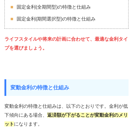
固定金利(全期間型)の特徴と仕組み
固定金利(期間選択型)の特徴と仕組み
ライフスタイルや将来の計画に合わせて、最適な金利タイ
プを選びましょう。
変動金利の特徴と仕組み
変動金利の特徴と仕組みは、以下のとおりです。金利が低
下傾向にある場合、
返済額が下がることが変動金利のメリ
ット
になります。