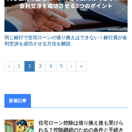
同じ銀行で住宅ローンの借り換えはできない！銀行員が金
利交渉を成功させる方法を解説
‹
1
2
3
4
5
›
»
新着記事
住宅ローン控除は借り換え後も受けら
れる？控除継続のための条件と手続き